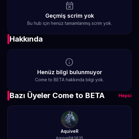
event_busy
Geçmiş scrim yok
Bu hub için henüz tamamlanmış scrim yok.
Hakkında
info
Henüz bilgi bulunmuyor
Come to BETA hakkında bilgi yok.
Bazı Üyeler Come to BETA
Hepsi
AquiveR
AquiveR#3835