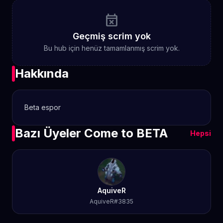
event_busy
Geçmiş scrim yok
Bu hub için henüz tamamlanmış scrim yok.
Hakkında
Beta espor
Bazı Üyeler Come to BETA
Hepsi
AquiveR
AquiveR#3835