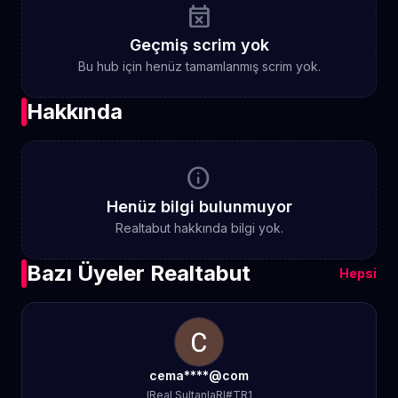
event_busy
Geçmiş scrim yok
Bu hub için henüz tamamlanmış scrim yok.
Hakkında
info
Henüz bilgi bulunmuyor
Realtabut hakkında bilgi yok.
Bazı Üyeler Realtabut
Hepsi
cema****@com
IReal SultanlaRI#TR1