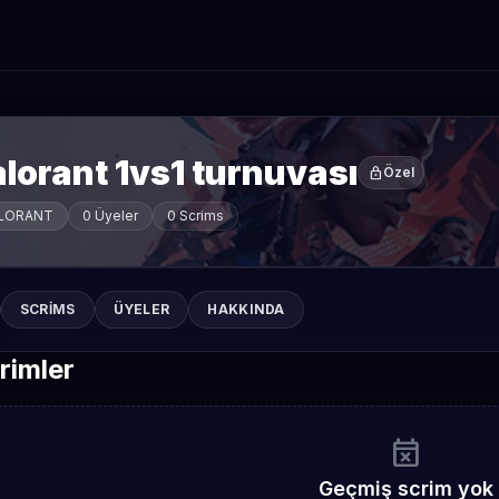
lorant 1vs1 turnuvası
lock
Özel
LORANT
0 Üyeler
0 Scrims
SCRIMS
ÜYELER
HAKKINDA
rimler
event_busy
Geçmiş scrim yok