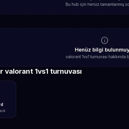
Bu hub için henüz tamamlanmış sc
info
Henüz bilgi bulunmu
valorant 1vs1 turnuvası hakkında b
r valorant 1vs1 turnuvası
rd
ack