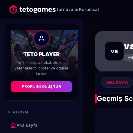
Turnuvalar
Kurumsal
va
va
TETO PLAYER
VA
Profilini oluştur, rekabete katıl,
yeteneklerini göster ve ödüller
kazan!
ANA SAYFA
PROFILINI OLUŞTUR
Geçmiş Sc
PLATFORM
home
Ana sayfa