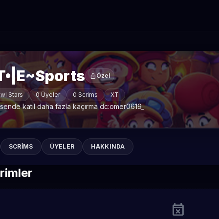
T•|E~Sports
lock
Özel
wl Stars
0 Üyeler
0 Scrims
XT
sende katıl daha fazla kaçırma dc:omer0619_
SCRIMS
ÜYELER
HAKKINDA
rimler
event_busy