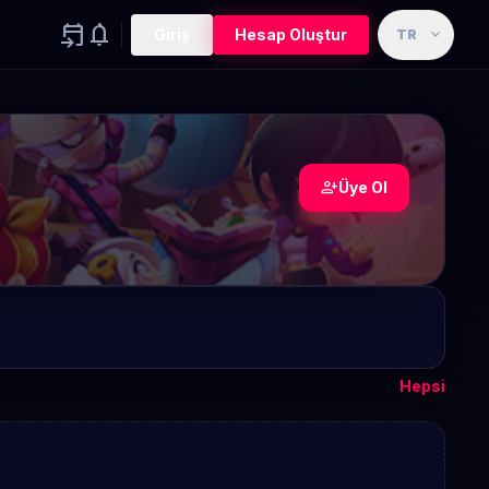
event_upcoming
notifications
expand_more
Giriş
Hesap Oluştur
TR
person_add
Üye Ol
Hepsi