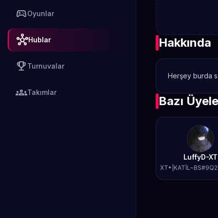
sports_esports
Oyunlar
hub
Hublar
Hakkında
emoji_events
Turnuvalar
Herşey burda s
groups
Takımlar
Bazı Üyel
LuffyD-XT
XT•|KATİL~BS#9Q