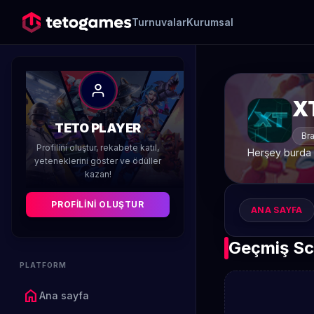
Turnuvalar
Kurumsal
X
TETO PLAYER
Bra
Profilini oluştur, rekabete katıl,
Herşey burda 
yeteneklerini göster ve ödüller
kazan!
PROFILINI OLUŞTUR
ANA SAYFA
Geçmiş Sc
PLATFORM
home
Ana sayfa