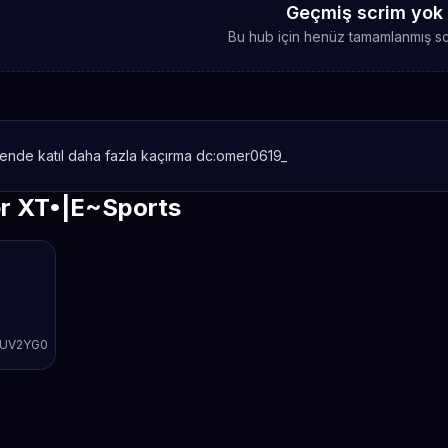
Geçmiş scrim yok
Bu hub için henüz tamamlanmış sc
ende katıl daha fazla kaçırma dc:omer0619_
er XT•|E~Sports
2UV2YG0