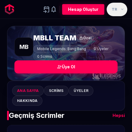
event_upcoming
notifications
expand_more
Hesap Oluştur
TR
MBLL TEAM
lock
Özel
MB
Mobile Legends: Bang Bang
0 Üyeler
0 Scrims
person_add
Üye Ol
ANA SAYFA
SCRIMS
ÜYELER
HAKKINDA
Geçmiş Scrimler
Hepsi