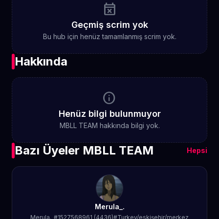
event_busy
Geçmiş scrim yok
Bu hub için henüz tamamlanmış scrim yok.
Hakkında
info
Henüz bilgi bulunmuyor
MBLL TEAM hakkında bilgi yok.
Bazı Üyeler MBLL TEAM
Hepsi
Merula_.
Merula._#1527568961 (4436)#Turkey/eskişehir/merkez