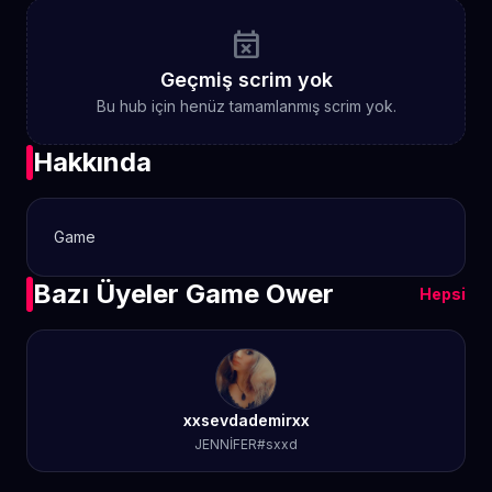
event_busy
Geçmiş scrim yok
Bu hub için henüz tamamlanmış scrim yok.
Hakkında
Game
Bazı Üyeler Game Ower
Hepsi
xxsevdademirxx
JENNİFER#sxxd