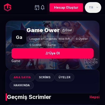
event_upcoming
notifications
expand_more
Hesap Oluştur
TR
Game Ower
lock
Özel
Ga
League of Legends: Wild Rift
0 Üyeler
0 Scrims
Game
person_add
Üye Ol
Game
ANA SAYFA
SCRIMS
ÜYELER
HAKKINDA
Geçmiş Scrimler
Hepsi