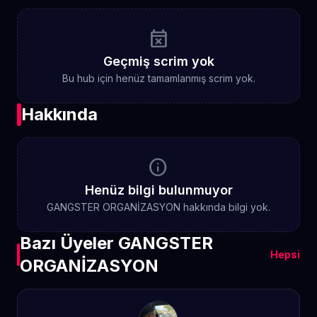
event_busy
Geçmiş scrim yok
Bu hub için henüz tamamlanmış scrim yok.
Hakkında
info
Henüz bilgi bulunmuyor
GANGSTER ORGANİZASYON hakkında bilgi yok.
Bazı Üyeler GANGSTER
Hepsi
ORGANİZASYON