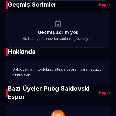
Geçmiş Scrimler
Hepsi
event_busy
Geçmiş scrim yok
Bu hub için henüz tamamlanmış scrim yok.
Hakkında
Saldovski ismi topluluğu altında yapılan para havuzlu
turnuvalar
Bazı Üyeler Pubg Saldovski
Hepsi
Espor