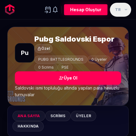
event_upcoming
notifications
expand_more
Hesap Oluştur
TR
Pubg Saldovski Espor
lock
Özel
Pu
PUBG: BATTLEGROUNDS
0 Üyeler
0 Scrims
PSE
person_add
Üye Ol
Saldovski ismi topluluğu altında yapılan para havuzlu
turnuvalar
ANA SAYFA
SCRIMS
ÜYELER
HAKKINDA