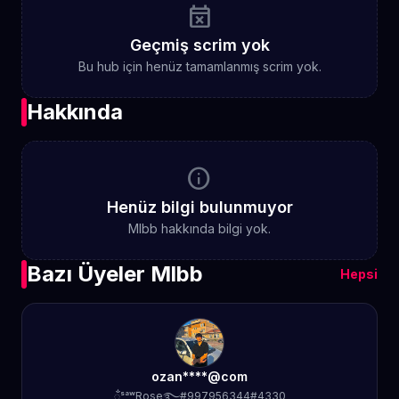
event_busy
Geçmiş scrim yok
Bu hub için henüz tamamlanmış scrim yok.
Hakkında
info
Henüz bilgi bulunmuyor
Mlbb hakkında bilgi yok.
Bazı Üyeler Mlbb
Hepsi
ozan****@com
ᬁˢᵃʷRose࿐#997956344#4330