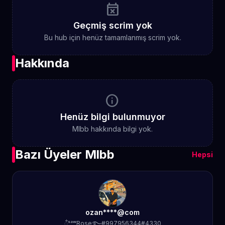
event_busy
Geçmiş scrim yok
Bu hub için henüz tamamlanmış scrim yok.
Hakkında
info
Henüz bilgi bulunmuyor
Mlbb hakkında bilgi yok.
Bazı Üyeler Mlbb
Hepsi
ozan****@com
ᬁˢᵃʷRose࿐#997956344#4330