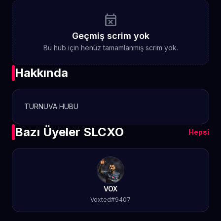
event_busy
Geçmiş scrim yok
Bu hub için henüz tamamlanmış scrim yok.
Hakkında
TURNUVA HUBU
Bazı Üyeler SLCXO
Hepsi
VOX
Voxted#9407