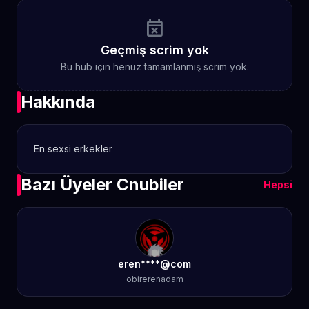
event_busy
Geçmiş scrim yok
Bu hub için henüz tamamlanmış scrim yok.
Hakkında
En sexsi erkekler
Bazı Üyeler Cnubiler
Hepsi
eren****@com
obirerenadam