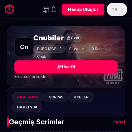
event_upcoming
notifications
expand_more
Hesap Oluştur
TR
Cnubiler
lock
Özel
Cn
PUBG MOBILE
0 Üyeler
0 Scrims
Cnub
person_add
Üye Ol
En sexsi erkekler
ANA SAYFA
SCRIMS
ÜYELER
HAKKINDA
Geçmiş Scrimler
Hepsi