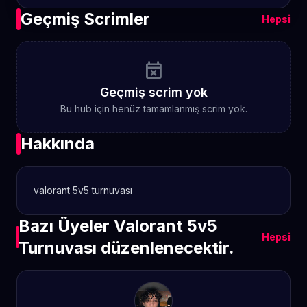
Geçmiş Scrimler
Hepsi
event_busy
Geçmiş scrim yok
Bu hub için henüz tamamlanmış scrim yok.
Hakkında
valorant 5v5 turnuvası
Bazı Üyeler Valorant 5v5
Hepsi
Turnuvası düzenlenecektir.