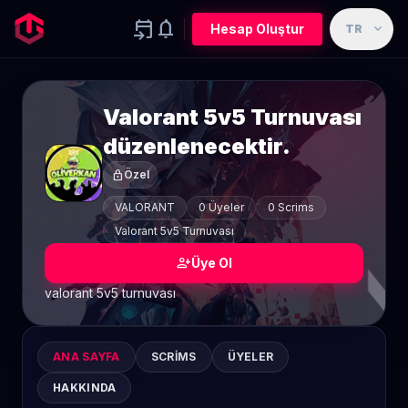
event_upcoming
notifications
expand_more
Hesap Oluştur
TR
Valorant 5v5 Turnuvası
düzenlenecektir.
lock
Özel
VALORANT
0 Üyeler
0 Scrims
Valorant 5v5 Turnuvası
person_add
Üye Ol
valorant 5v5 turnuvası
ANA SAYFA
SCRIMS
ÜYELER
HAKKINDA