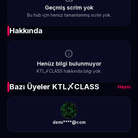
Geçmiş scrim yok
Bu hub için henüz tamamlanmış scrim yok.
Hakkında
info
Henüz bilgi bulunmuyor
KTL〆CLASS hakkında bilgi yok.
Bazı Üyeler KTL〆CLASS
Hepsi
demi****@com