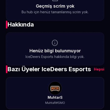
Geçmiş scrim yok
Bu hub için henüz tamamlanmış scrim yok.
Hakkında
info
Henüz bilgi bulunmuyor
IceDeers Esports hakkında bilgi yok.
Bazı Üyeler IceDeers Esports
Hepsi
MuhtarS
MuhtaR#SMO