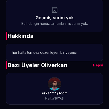
event_busy
Geçmiş scrim yok
Bu hub için henüz tamamlanmış scrim yok.
Hakkında
her hafta turnuva düzenleyen bir yayıncı
Bazı Üyeler 0liverkan
Hepsi
erka****@com
NerkaN#TAŞ