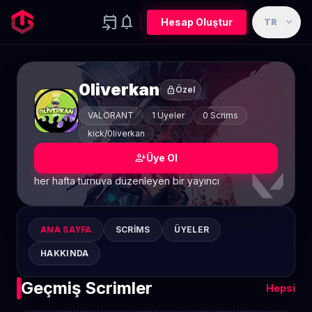
event_upcoming
notifications
expand_more
Hesap Oluştur
TR
0liverkan
lock
Özel
VALORANT
1 Üyeler
0 Scrims
kick/0liverkan
person_add
Üye Ol
her hafta turnuva düzenleyen bir yayıncı
ANA SAYFA
SCRIMS
ÜYELER
HAKKINDA
Geçmiş Scrimler
Hepsi