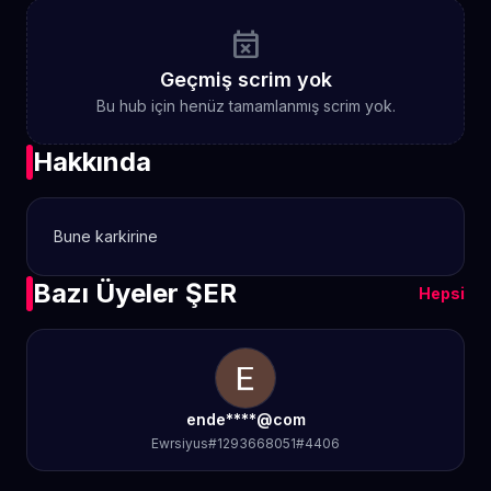
event_busy
Geçmiş scrim yok
Bu hub için henüz tamamlanmış scrim yok.
Hakkında
Bune karkirine
Bazı Üyeler ŞER
Hepsi
ende****@com
Ewrsiyus#1293668051#4406