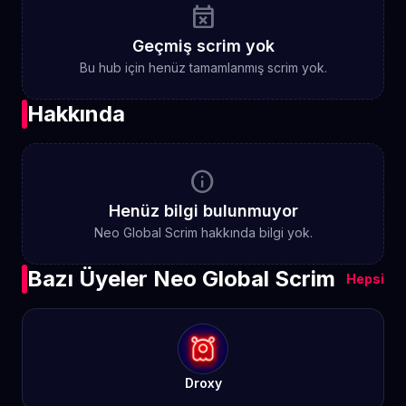
event_busy
Geçmiş scrim yok
Bu hub için henüz tamamlanmış scrim yok.
Hakkında
info
Henüz bilgi bulunmuyor
Neo Global Scrim hakkında bilgi yok.
Bazı Üyeler Neo Global Scrim
Hepsi
Droxy