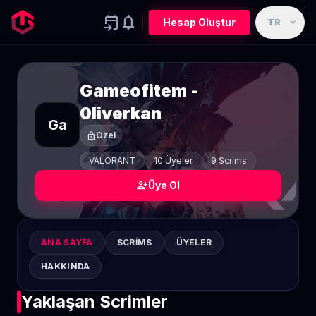
event_upcoming
notifications
expand_more
Hesap Oluştur
TR
Gameofitem -
0liverkan
Ga
lock
Özel
VALORANT
10 Üyeler
9 Scrims
person_add
Üye Ol
ANA SAYFA
SCRIMS
ÜYELER
HAKKINDA
Yaklaşan Scrimler