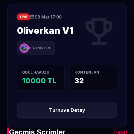
trophy
calendar_today
08 Mar 17:00
LIVE
0liverkan V1
DÜZENLEYEN
ÖDÜL HAVUZU
KONTENJAN
10000 TL
32
Turnuva Detay
Geçmiş Scrimler
Hepsi