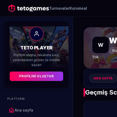
Turnuvalar
Kurumsal
W
W
TETO PLAYER
Bra
Profilini oluştur, rekabete katıl,
Yok
yeteneklerini göster ve ödüller
kazan!
PROFILINI OLUŞTUR
ANA SAYFA
Geçmiş Sc
PLATFORM
home
Ana sayfa