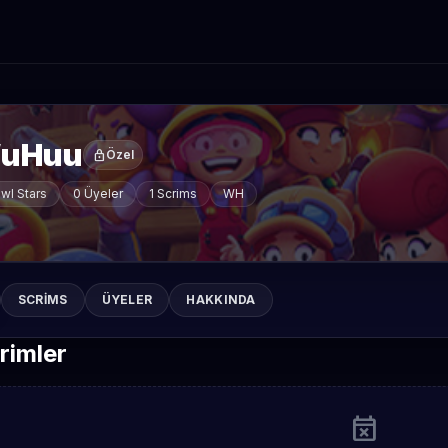
uHuu
lock
Özel
wl Stars
0 Üyeler
1 Scrims
WH
SCRIMS
ÜYELER
HAKKINDA
rimler
event_busy