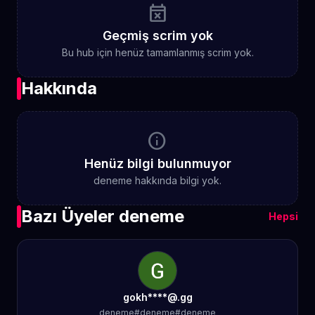
event_busy
Geçmiş scrim yok
Bu hub için henüz tamamlanmış scrim yok.
Hakkında
info
Henüz bilgi bulunmuyor
deneme hakkında bilgi yok.
Bazı Üyeler deneme
Hepsi
gokh****@.gg
deneme#deneme#deneme