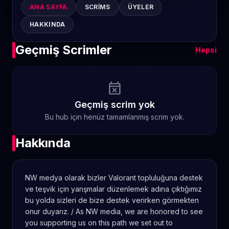
ANA SAYFA
SCRIMS
ÜYELER
HAKKINDA
Geçmiş Scrimler
Hepsi
event_busy
Geçmiş scrim yok
Bu hub için henüz tamamlanmış scrim yok.
Hakkında
NW medya olarak bizler Valorant topluluğuna destek
ve teşvik için yarışmalar düzenlemek adına çıktığımız
bu yolda sizleri de bize destek verirken görmekten
onur duyarız. / As NW media, we are honored to see
you supporting us on this path we set out to