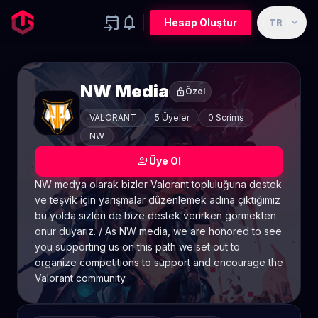
event_upcoming
notifications
expand_more
Hesap Oluştur
TR
NW Media
lock
Özel
VALORANT
5 Üyeler
0 Scrims
NW
person_add
Üye Ol
NW medya olarak bizler Valorant topluluğuna destek
ve teşvik için yarışmalar düzenlemek adına çıktığımız
bu yolda sizleri de bize destek verirken görmekten
onur duyarız. / As NW media, we are honored to see
you supporting us on this path we set out to
organize competitions to support and encourage the
Valorant community.