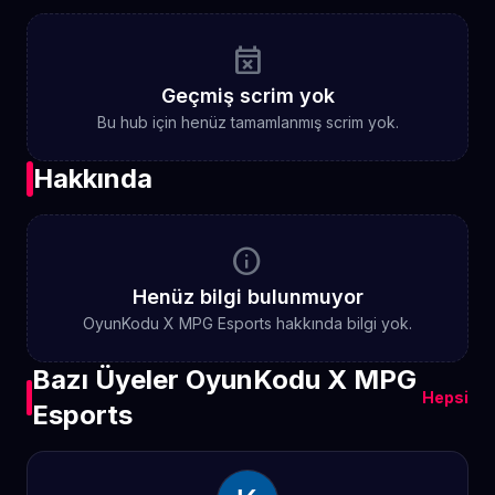
event_busy
Geçmiş scrim yok
Bu hub için henüz tamamlanmış scrim yok.
Hakkında
info
Henüz bilgi bulunmuyor
OyunKodu X MPG Esports hakkında bilgi yok.
Bazı Üyeler OyunKodu X MPG
Hepsi
Esports