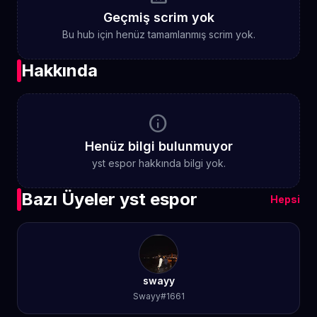
Geçmiş scrim yok
Bu hub için henüz tamamlanmış scrim yok.
Hakkında
info
Henüz bilgi bulunmuyor
yst espor hakkında bilgi yok.
Bazı Üyeler yst espor
Hepsi
swayy
Swayy#1661