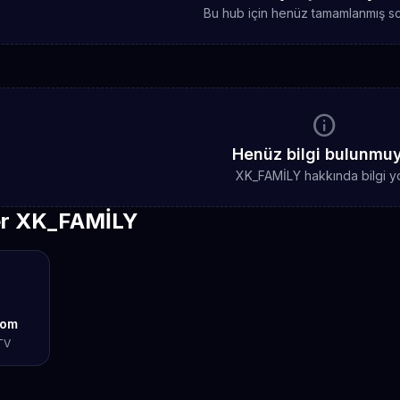
Bu hub için henüz tamamlanmış sc
info
Henüz bilgi bulunmu
XK_FAMİLY hakkında bilgi y
er XK_FAMİLY
com
TV