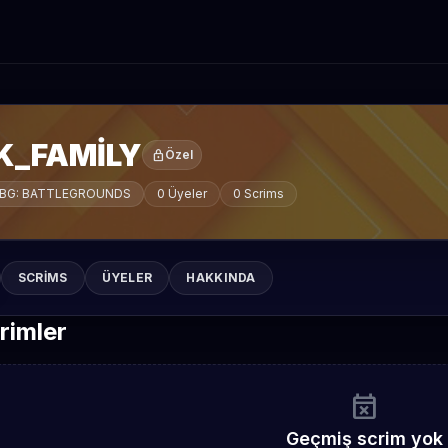
K_FAMİLY
lock
Özel
BG: BATTLEGROUNDS
0 Üyeler
0 Scrims
SCRIMS
ÜYELER
HAKKINDA
rimler
event_busy
Geçmiş scrim yok