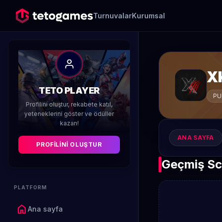
Turnuvalar
Kurumsal
X
TETO PLAYER
PU
Profilini oluştur, rekabete katıl,
yeteneklerini göster ve ödüller
kazan!
ANA SAYFA
PROFILINI OLUŞTUR
Geçmiş Sc
PLATFORM
home
Ana sayfa