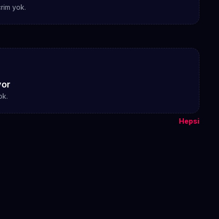
rim yok.
yor
ok.
Hepsi