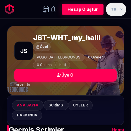
event_upcoming
notifications
expand_more
Hesap Oluştur
TR
JST-WHT_my_halil
lock
Özel
JS
PUBG: BATTLEGROUNDS
0 Üyeler
0 Scrims
halil
person_add
Üye Ol
farzet ki
ANA SAYFA
SCRIMS
ÜYELER
HAKKINDA
Geçmiş Scrimler
Hepsi