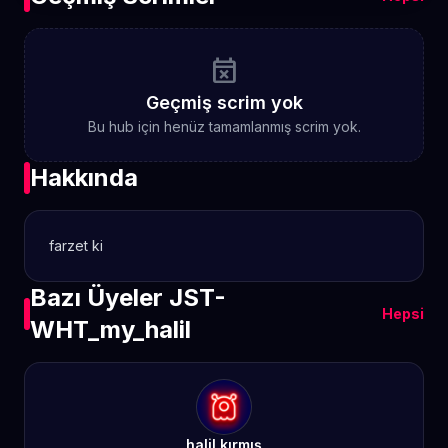
event_busy
Geçmiş scrim yok
Bu hub için henüz tamamlanmış scrim yok.
Hakkında
farzet ki
Bazı Üyeler JST-
Hepsi
WHT_my_halil
halil kırmış