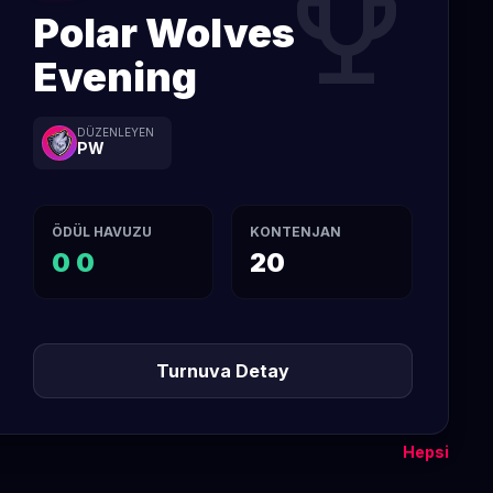
trophy
Polar Wolves
Evening
DÜZENLEYEN
PW
ÖDÜL HAVUZU
KONTENJAN
0 0
20
Turnuva Detay
Hepsi