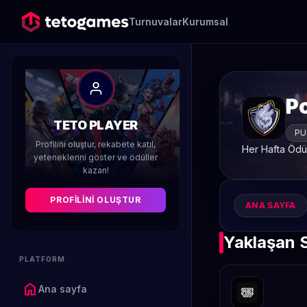
Turnuvalar
Kurumsal
P
TETO PLAYER
PU
Profilini oluştur, rekabete katıl,
Her Hafta Ödül
yeteneklerini göster ve ödüller
kazan!
PROFILINI OLUŞTUR
ANA SAYFA
Yaklaşan 
PLATFORM
home
Ana sayfa