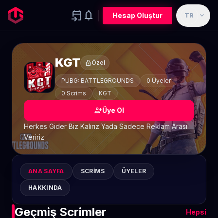
event_upcoming
notifications
expand_more
Hesap Oluştur
TR
KGT
lock
Özel
PUBG: BATTLEGROUNDS
0 Üyeler
0 Scrims
KGT
person_add
Üye Ol
Herkes Gider Biz Kalırız Yada Sadece Reklam Arası
Veririz
ANA SAYFA
SCRIMS
ÜYELER
HAKKINDA
Geçmiş Scrimler
Hepsi