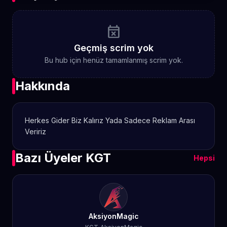
event_busy
Geçmiş scrim yok
Bu hub için henüz tamamlanmış scrim yok.
Hakkında
Herkes Gider Biz Kalırız Yada Sadece Reklam Arası
Veririz
Bazı Üyeler KGT
Hepsi
AksiyonMagic