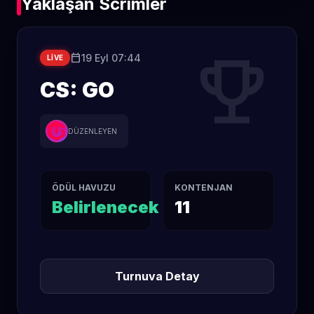
Yaklaşan Scrimler
trophy
calendar_today
19 Eyl 07:44
LIVE
CS: GO
DÜZENLEYEN
ÖDÜL HAVUZU
KONTENJAN
Belirlenecek
11
Turnuva Detay