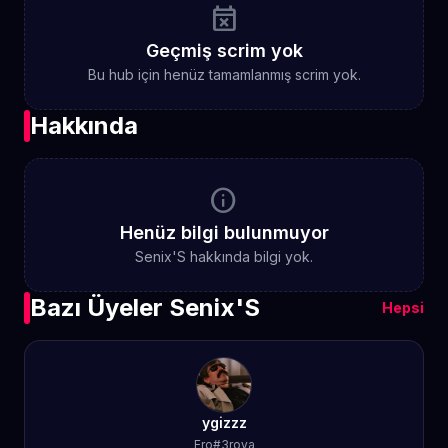
event_busy
Geçmiş scrim yok
Bu hub için henüz tamamlanmış scrim yok.
Hakkında
info
Henüz bilgi bulunmuyor
Senix'S hakkında bilgi yok.
Bazı Üyeler Senix'S
Hepsi
ygizzz
Ero#3rova