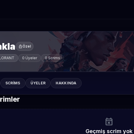
akla
lock
Özel
LORANT
0 Üyeler
0 Scrims
SCRIMS
ÜYELER
HAKKINDA
rimler
event_busy
Geçmiş scrim yok