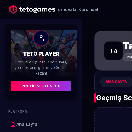
Turnuvalar
Kurumsal
T
Ta
TETO PLAYER
VA
Profilini oluştur, rekabete katıl,
yeteneklerini göster ve ödüller
kazan!
ANA SAYFA
PROFILINI OLUŞTUR
Geçmiş Sc
PLATFORM
home
Ana sayfa