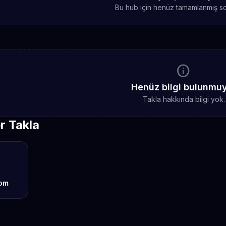
Bu hub için henüz tamamlanmış sc
info
Henüz bilgi bulunmu
Takla hakkında bilgi yok.
r Takla
om