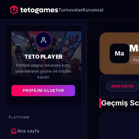
Turnuvalar
Kurumsal
M
Ma
TETO PLAYER
PU
Profilini oluştur, rekabete katıl,
yeteneklerini göster ve ödüller
kazan!
ANA SAYFA
PROFILINI OLUŞTUR
Geçmiş Sc
PLATFORM
home
Ana sayfa