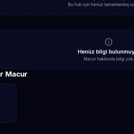
Bu hub için henüz tamamlanmış sc
info
Henüz bilgi bulunmu
Macur hakkında bilgi yok.
er Macur
y