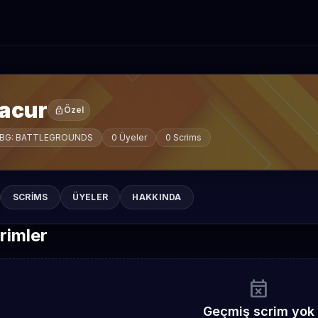
acur
lock
Özel
BG: BATTLEGROUNDS
0 Üyeler
0 Scrims
SCRIMS
ÜYELER
HAKKINDA
rimler
event_busy
Geçmiş scrim yok