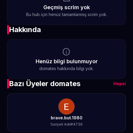
Geçmiş scrim yok
Bu hub için henüz tamamlanmış scrim yok.
Hakkında
info
Henüz bilgi bulunmuyor
domates hakkında bilgi yok.
Bazı Üyeler domates
Hepsi
brave.but.1980
Suriyeli Adil#4739