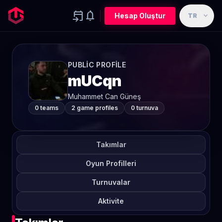
event_upcoming
notifications
expand_more
Hesap Oluştur
TR
PUBLIC PROFILE
mUCqn
Muhammet Can Güneş
0 teams
2 game profiles
0 turnuva
Takımlar
Oyun Profilleri
Turnuvalar
Aktivite