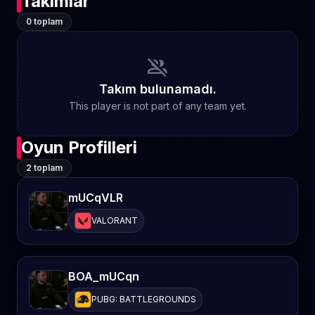
Takımlar
0 toplam
group_off
Takım bulunamadı.
This player is not part of any team yet.
Oyun Profilleri
2 toplam
mUCqVLR
VALORANT
BOA_mUCqn
PUBG: BATTLEGROUNDS