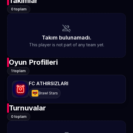
Takımlar
0 toplam
group_off
Takım bulunamadı.
This player is not part of any team yet.
Oyun Profilleri
1 toplam
FC ATHIRSIZLARI
Brawl Stars
Turnuvalar
0 toplam