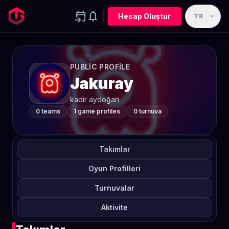
event_upcoming
notifications
expand_more
Hesap Oluştur
TR
PUBLIC PROFILE
Jakuray
kadir aydoğan
0 teams
1 game profiles
0 turnuva
Takımlar
Oyun Profilleri
Turnuvalar
Aktivite