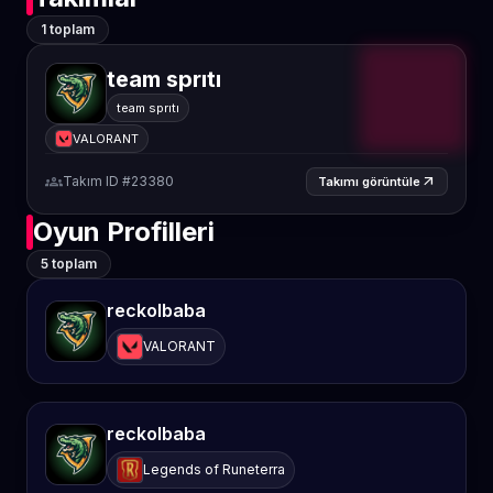
1 toplam
team sprıtı
team sprıtı
VALORANT
groups
Takım ID #23380
arrow_outward
Takımı görüntüle
Oyun Profilleri
5 toplam
reckolbaba
VALORANT
reckolbaba
Legends of Runeterra