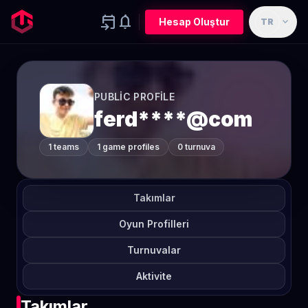
event_upcoming
notifications
expand_more
Hesap Oluştur
TR
PUBLIC PROFILE
ferd****@com
1 teams
1 game profiles
0 turnuva
Takımlar
Oyun Profilleri
Turnuvalar
Aktivite
Takımlar