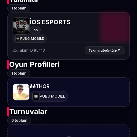
1 toplam
İOS ESPORTS
İos
PUBG MOBILE
groups
Takım ID #5413
arrow_outward
Takımı görüntüle
Oyun Profilleri
1 toplam
ēēTHOR
PUBG MOBILE
Turnuvalar
0 toplam