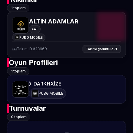
1 toplam
ALTIN ADAMLAR
AAT
PUBG MOBILE
groups
Takım ID #23669
arrow_outward
Takımı görüntüle
Oyun Profilleri
1 toplam
》DARKĦXİZE
PUBG MOBILE
Turnuvalar
0 toplam