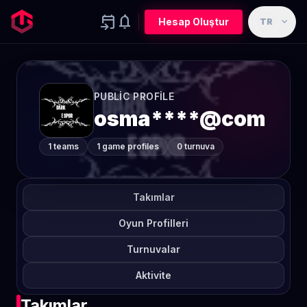
event_upcoming
notifications
expand_more
Hesap Oluştur
TR
PUBLIC PROFILE
osma****@com
1 teams
1 game profiles
0 turnuva
Takımlar
Oyun Profilleri
Turnuvalar
Aktivite
Takımlar