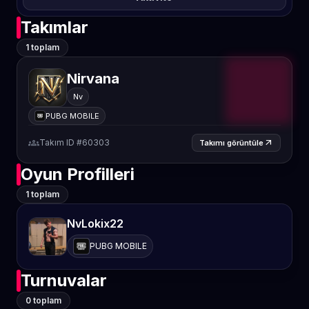
Takımlar
1 toplam
Nirvana
Nv
PUBG MOBILE
groups
Takım ID #60303
arrow_outward
Takımı görüntüle
Oyun Profilleri
1 toplam
NvLokix22
PUBG MOBILE
Turnuvalar
0 toplam