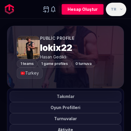
event_upcoming
notifications
expand_more
Hesap Oluştur
TR
PUBLIC PROFILE
lokix22
Hasan Gedikli
1 teams
1 game profiles
0 turnuva
Turkey
Takımlar
Oyun Profilleri
Turnuvalar
Aktivite