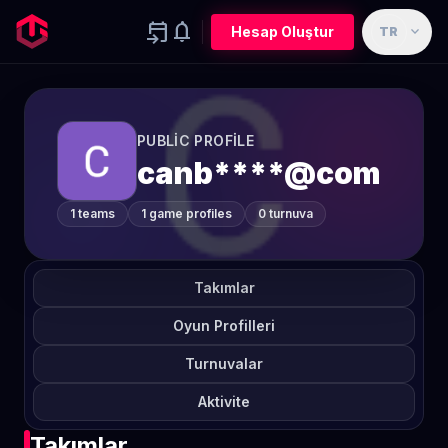
event_upcoming
notifications
expand_more
Hesap Oluştur
TR
PUBLIC PROFILE
canb****@com
1 teams
1 game profiles
0 turnuva
Takımlar
Oyun Profilleri
Turnuvalar
Aktivite
Takımlar