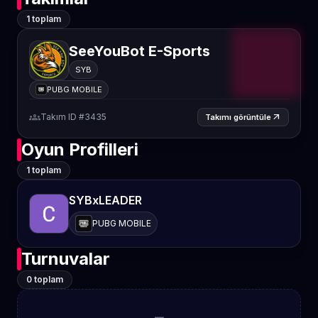
1 toplam
SeeYouBot E-Sports
SYB
PUBG MOBILE
groups
Takım ID #3435
arrow_outward
Takımı görüntüle
Oyun Profilleri
1 toplam
SYBxLEADER
PUBG MOBILE
Turnuvalar
0 toplam