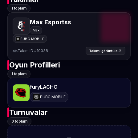
1 toplam
Max Esportss
Max
PUBG MOBILE
groups
Takım ID #10038
arrow_outward
Takımı görüntüle
Oyun Profilleri
1 toplam
furyLACHO
PUBG MOBILE
Turnuvalar
0 toplam