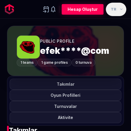
event_upcoming
notifications
expand_more
Hesap Oluştur
TR
PUBLIC PROFILE
efek****@com
1 teams
1 game profiles
0 turnuva
Takımlar
Oyun Profilleri
Turnuvalar
Aktivite
Takımlar