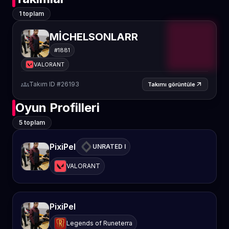
1 toplam
MİCHELSONLARR
#1881
VALORANT
groups
Takım ID #26193
arrow_outward
Takımı görüntüle
Oyun Profilleri
5 toplam
PixiPel
UNRATED I
VALORANT
PixiPel
Legends of Runeterra