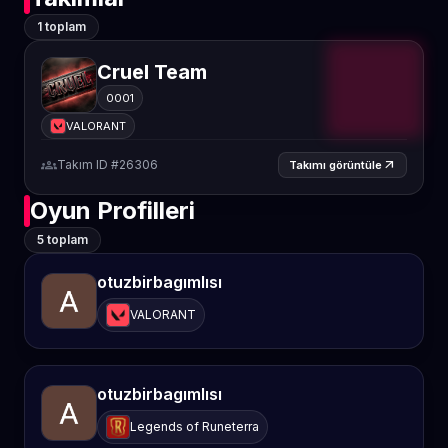
1 toplam
Cruel Team
0001
VALORANT
groups
Takım ID #26306
arrow_outward
Takımı görüntüle
Oyun Profilleri
5 toplam
otuzbirbagımlısı
VALORANT
otuzbirbagımlısı
Legends of Runeterra