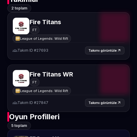
2 toplam
Fire Titans
FT
League of Legends: Wild Rift
groups
Takım ID #27693
arrow_outward
Takımı görüntüle
Fire Titans WR
FT
League of Legends: Wild Rift
groups
Takım ID #27847
arrow_outward
Takımı görüntüle
Oyun Profilleri
5 toplam