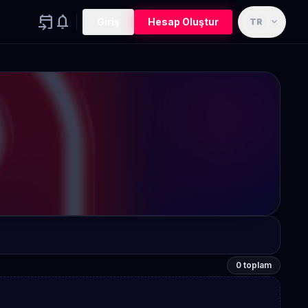
event_upcoming
notifications
expand_more
Giriş
Hesap Oluştur
TR
0 toplam