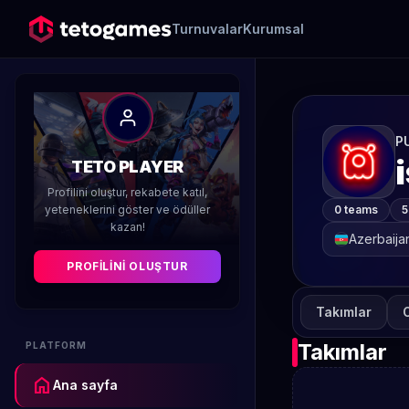
Turnuvalar
Kurumsal
P
TETO PLAYER
Profilini oluştur, rekabete katıl,
yeteneklerini göster ve ödüller
0 teams
5
kazan!
Azerbaija
PROFILINI OLUŞTUR
Takımlar
O
Takımlar
PLATFORM
home
Ana sayfa