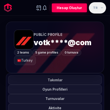
event_upcoming
notifications
expand_more
Hesap Oluştur
TR
PUBLIC PROFILE
votk****@com
2 teams
5 game profiles
0 turnuva
Turkey
Takımlar
Oyun Profilleri
Turnuvalar
Aktivite