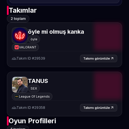
Takımlar
2 toplam
öyle mi olmuş kanka
öyle
VALORANT
groups
Takım ID #29539
arrow_outward
Takımı görüntüle
TANUS
SEX
League Of Legends
groups
Takım ID #29358
arrow_outward
Takımı görüntüle
Oyun Profilleri