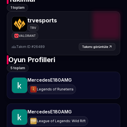
1 toplam
trvesports
TRV
VALORANT
groups
Takım ID #26489
arrow_outward
Takımı görüntüle
Oyun Profilleri
5 toplam
MercedesE180AMG
Legends of Runeterra
MercedesE180AMG
League of Legends: Wild Rift