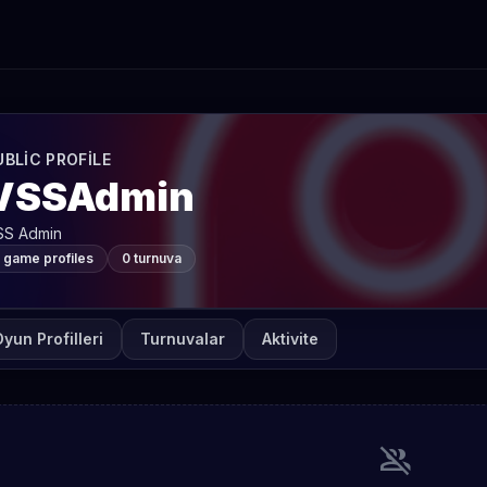
UBLIC PROFILE
VSSAdmin
SS Admin
 game profiles
0 turnuva
yun Profilleri
Turnuvalar
Aktivite
group_off