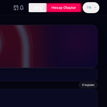
event_upcoming
notifications
expand_more
Giriş
Hesap Oluştur
TR
0 toplam