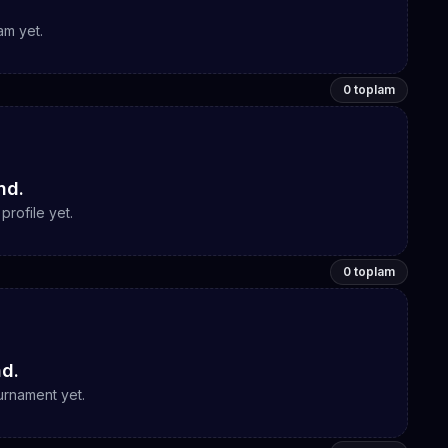
am yet.
0 toplam
nd.
profile yet.
0 toplam
d.
urnament yet.