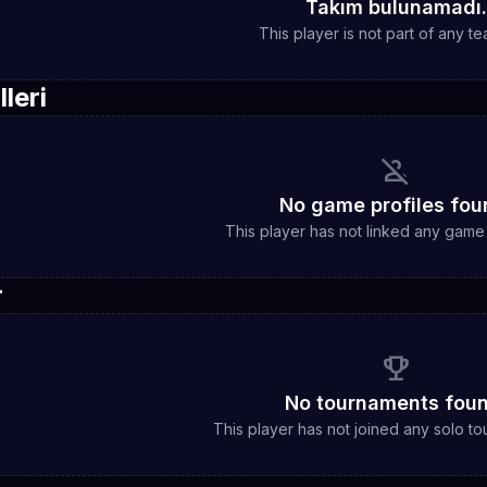
Takım bulunamadı.
This player is not part of any te
leri
person_off
No game profiles fou
This player has not linked any game 
r
emoji_events
No tournaments foun
This player has not joined any solo to