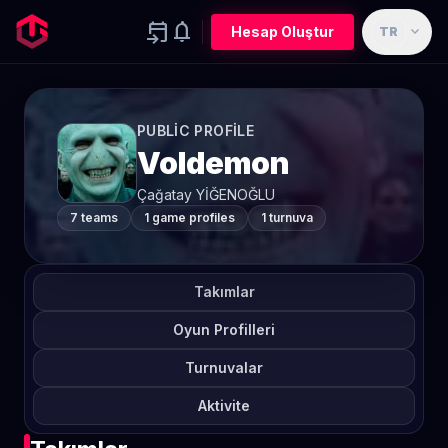
event_upcoming
notifications
expand_more
Hesap Oluştur
TR
PUBLIC PROFILE
Voldemon
Çağatay YİĞENOĞLU
7 teams
1 game profiles
1 turnuva
Takımlar
Oyun Profilleri
Turnuvalar
Aktivite