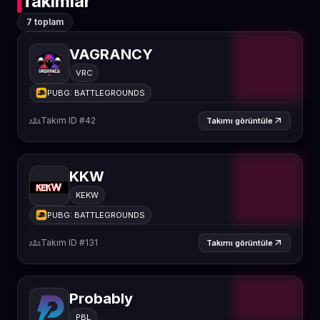
Takımlar
7 toplam
VAGRANCY
VRC
PUBG: BATTLEGROUNDS
groups
Takım ID #42
arrow_outward
Takımı görüntüle
KKW
KEKW
PUBG: BATTLEGROUNDS
groups
Takım ID #131
arrow_outward
Takımı görüntüle
Probably
PBL